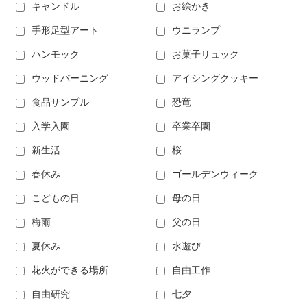
キャンドル
お絵かき
手形足型アート
ウニランプ
ハンモック
お菓子リュック
ウッドバーニング
アイシングクッキー
食品サンプル
恐竜
入学入園
卒業卒園
新生活
桜
春休み
ゴールデンウィーク
こどもの日
母の日
梅雨
父の日
夏休み
水遊び
花火ができる場所
自由工作
自由研究
七夕