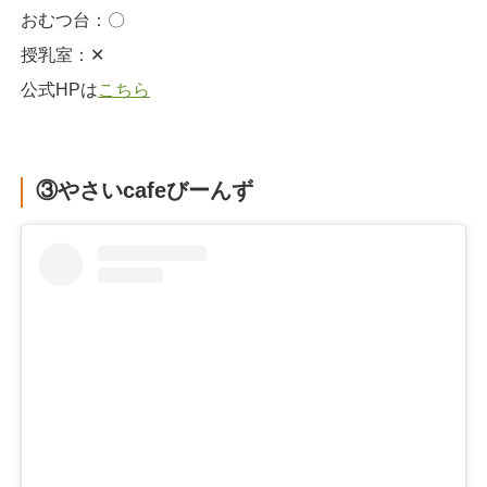
おむつ台：〇
授乳室：‪✕‬
公式HPは
こちら
③やさいcafeびーんず