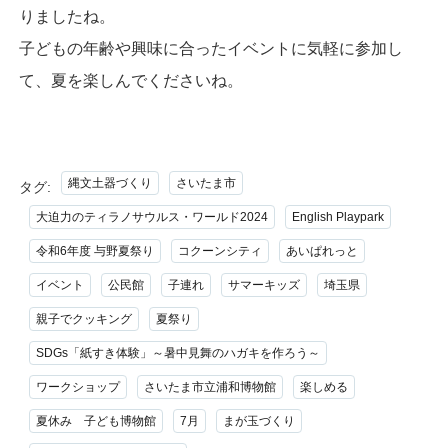
りましたね。
子どもの年齢や興味に合ったイベントに気軽に参加し
て、夏を楽しんでくださいね。
縄文土器づくり
さいたま市
タグ:
大迫力のティラノサウルス・ワールド2024
English Playpark
令和6年度 与野夏祭り
コクーンシティ
あいぱれっと
イベント
公民館
子連れ
サマーキッズ
埼玉県
親子でクッキング
夏祭り
SDGs「紙すき体験」～暑中見舞のハガキを作ろう～
ワークショップ
さいたま市立浦和博物館
楽しめる
夏休み 子ども博物館
7月
まが玉づくり