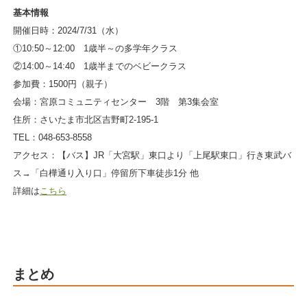
基本情報
開催日時：2024/7/31（水）
①10:50～12:00 1歳半～の多学年クラス
②14:00～14:40 1歳半までのベビークラス
参加費：1500円（親子）
会場：宮原コミュニティセンター 3階 第3集会室
住所：さいたま市北区吉野町2-195-1
TEL：048-653-8558
アクセス：【バス】JR「大宮駅」東口より「上尾駅東口」行き東武バ
ス→「白樺通り入り口」停留所下車徒歩1分 他
詳細は
こちら
まとめ