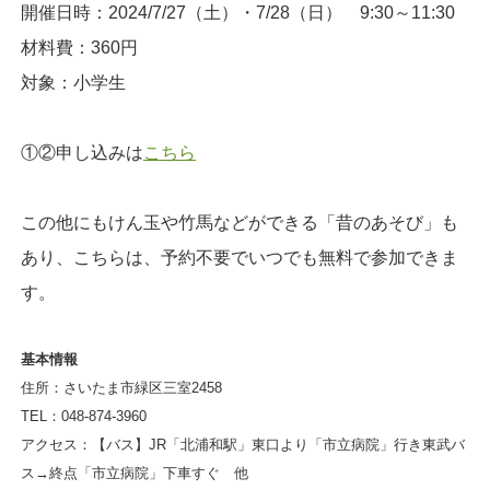
開催日時：2024/7/27（土）・7/28（日） 9:30～11:30
材料費：360円
対象：小学生
①②申し込みは
こちら
この他にもけん玉や竹馬などができる「昔のあそび」も
あり、こちらは、予約不要でいつでも無料で参加できま
す。
基本情報
住所：さいたま市緑区三室2458
TEL：048-874-3960
アクセス：【バス】JR「北浦和駅」東口より「市立病院」行き東武バ
ス→終点「市立病院」下車すぐ 他