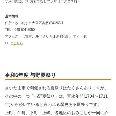
ザ入口周辺、1F おもてなしプラザ（アクタス前）
基本情報
住所：さいたま市大宮区吉敷町4₋263-1
TEL：048-601-5050
アクセス：【電車】JR「さいたま新都心駅」すぐ 他
HPは
こちら
令和6年度 与野夏祭り
さいたま市で開催される夏祭りはたくさんありますが、
その中の一つ「与野夏祭り」は、宝永年間(1704〜1711
年)から続いていると言われる歴史ある夏祭りです。
上町、仲町、下町、上峰、各地区のおみこしが一同に介