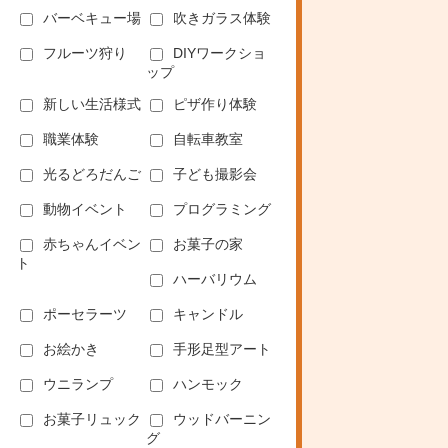
バーベキュー場
吹きガラス体験
フルーツ狩り
DIYワークショ
ップ
新しい生活様式
ピザ作り体験
職業体験
自転車教室
光るどろだんご
子ども撮影会
動物イベント
プログラミング
赤ちゃんイベン
お菓子の家
ト
ハーバリウム
ポーセラーツ
キャンドル
お絵かき
手形足型アート
ウニランプ
ハンモック
お菓子リュック
ウッドバーニン
グ