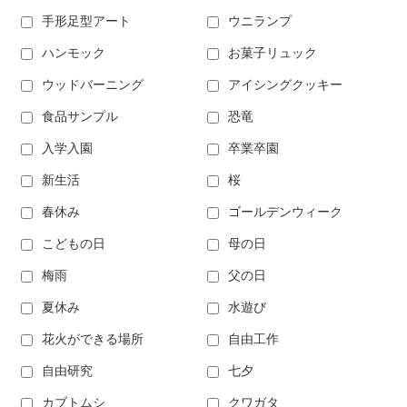
手形足型アート
ウニランプ
ハンモック
お菓子リュック
ウッドバーニング
アイシングクッキー
食品サンプル
恐竜
入学入園
卒業卒園
新生活
桜
春休み
ゴールデンウィーク
こどもの日
母の日
梅雨
父の日
夏休み
水遊び
花火ができる場所
自由工作
自由研究
七夕
カブトムシ
クワガタ