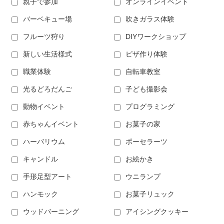
親子で参加
オンラインイベント
バーベキュー場
吹きガラス体験
フルーツ狩り
DIYワークショップ
新しい生活様式
ピザ作り体験
職業体験
自転車教室
光るどろだんご
子ども撮影会
動物イベント
プログラミング
赤ちゃんイベント
お菓子の家
ハーバリウム
ポーセラーツ
キャンドル
お絵かき
手形足型アート
ウニランプ
ハンモック
お菓子リュック
ウッドバーニング
アイシングクッキー