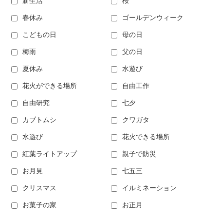
新生活
桜
春休み
ゴールデンウィーク
こどもの日
母の日
梅雨
父の日
夏休み
水遊び
花火ができる場所
自由工作
自由研究
七夕
カブトムシ
クワガタ
水遊び
花火できる場所
紅葉ライトアップ
親子で防災
お月見
七五三
クリスマス
イルミネーション
お菓子の家
お正月