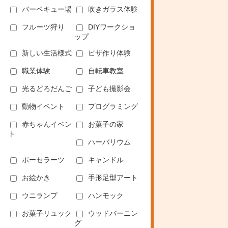
バーベキュー場
吹きガラス体験
フルーツ狩り
DIYワークショ
ップ
新しい生活様式
ピザ作り体験
職業体験
自転車教室
光るどろだんご
子ども撮影会
動物イベント
プログラミング
赤ちゃんイベン
お菓子の家
ト
ハーバリウム
ポーセラーツ
キャンドル
お絵かき
手形足型アート
ウニランプ
ハンモック
お菓子リュック
ウッドバーニン
グ