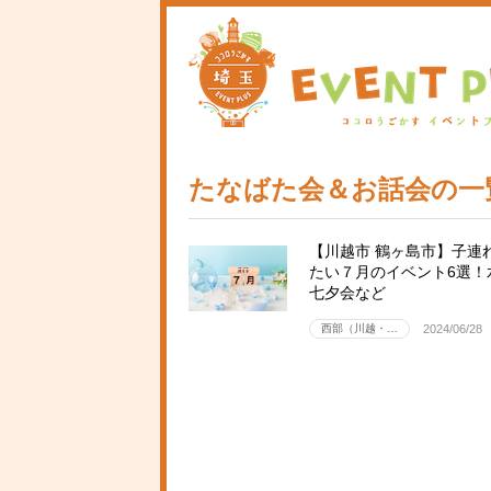
たなばた会＆お話会の一
【川越市 鶴ヶ島市】子連
たい７月のイベント6選！
七夕会など
西部（川越・…
2024/06/28