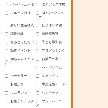
バーベキュー場
吹きガラス体験
フルーツ狩り
DIYワークショ
ップ
新しい生活様式
ピザ作り体験
職業体験
自転車教室
光るどろだんご
子ども撮影会
動物イベント
プログラミング
赤ちゃんイベン
お菓子の家
ト
ハーバリウム
ポーセラーツ
キャンドル
お絵かき
手形足型アート
ウニランプ
ハンモック
お菓子リュック
ウッドバーニン
グ