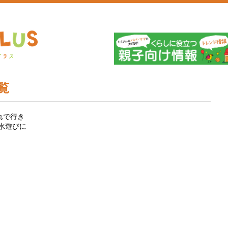
埼
覧
れで行き
水遊びに