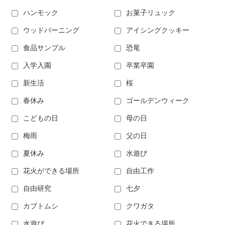
ハンモック
お菓子リュック
ウッドバーニング
アイシングクッキー
食品サンプル
恐竜
入学入園
卒業卒園
新生活
桜
春休み
ゴールデンウィーク
こどもの日
母の日
梅雨
父の日
夏休み
水遊び
花火ができる場所
自由工作
自由研究
七夕
カブトムシ
クワガタ
水遊び
花火できる場所