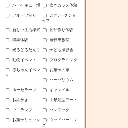
バーベキュー場
吹きガラス体験
フルーツ狩り
DIYワークショ
ップ
新しい生活様式
ピザ作り体験
職業体験
自転車教室
光るどろだんご
子ども撮影会
動物イベント
プログラミング
赤ちゃんイベン
お菓子の家
ト
ハーバリウム
ポーセラーツ
キャンドル
お絵かき
手形足型アート
ウニランプ
ハンモック
お菓子リュック
ウッドバーニン
グ