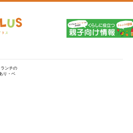
埼
るランチの
あり・ベ