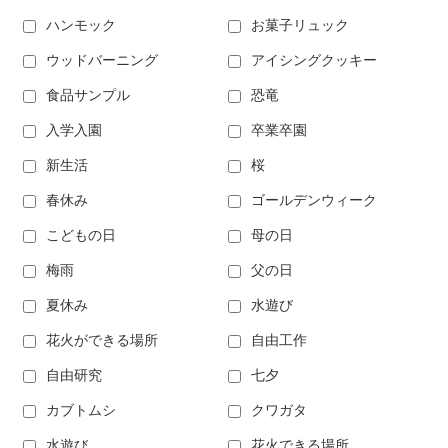
ハンモック
お菓子リュック
ウッドバーニング
アイシングクッキー
食品サンプル
恐竜
入学入園
卒業卒園
新生活
桜
春休み
ゴールデンウィーク
こどもの日
母の日
梅雨
父の日
夏休み
水遊び
花火ができる場所
自由工作
自由研究
七夕
カブトムシ
クワガタ
水遊び
花火できる場所