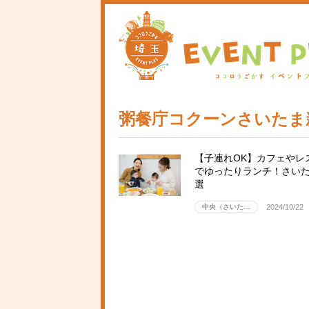
粥餐庁コクーンさいたま
【子連れOK】カフェやレ
でゆったりランチ！さいた
選
中央（さいた…
2024/10/22