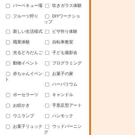
バーベキュー場
吹きガラス体験
フルーツ狩り
DIYワークショ
ップ
新しい生活様式
ピザ作り体験
職業体験
自転車教室
光るどろだんご
子ども撮影会
動物イベント
プログラミング
赤ちゃんイベン
お菓子の家
ト
ハーバリウム
ポーセラーツ
キャンドル
お絵かき
手形足型アート
ウニランプ
ハンモック
お菓子リュック
ウッドバーニン
グ